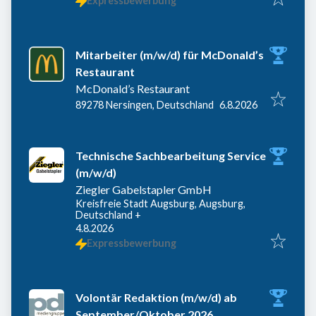
Expressbewerbung
Mitarbeiter (m/w/d) für McDonald’s
Restaurant
McDonald’s Restaurant
Veröffentlicht
:
89278 Nersingen, Deutschland
6.8.2026
Technische Sachbearbeitung Service
(m/w/d)
Ziegler Gabelstapler GmbH
Kreisfreie Stadt Augsburg, Augsburg,
Deutschland
+
Veröffentlicht
:
4.8.2026
Expressbewerbung
Volontär Redaktion (m/w/d) ab
September/Oktober 2026