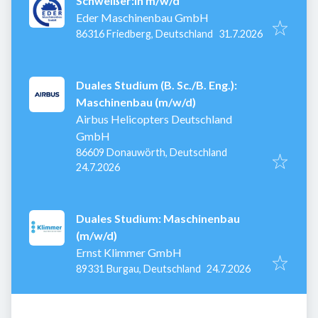
Schweißer:in m/w/d
Eder Maschinenbau GmbH
Veröffentlicht
:
86316 Friedberg, Deutschland
31.7.2026
Duales Studium (B. Sc./B. Eng.):
Maschinenbau (m/w/d)
Airbus Helicopters Deutschland
GmbH
86609 Donauwörth, Deutschland
Veröffentlicht
:
24.7.2026
Duales Studium: Maschinenbau
(m/w/d)
Ernst Klimmer GmbH
Veröffentlicht
:
89331 Burgau, Deutschland
24.7.2026