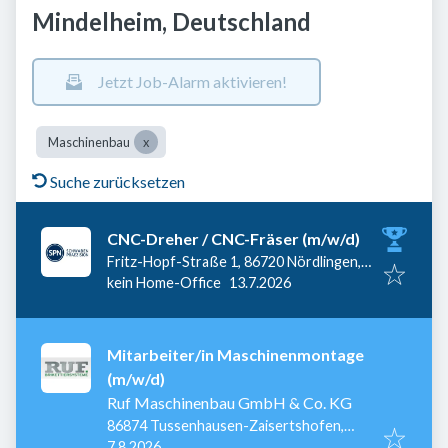
Mindelheim, Deutschland
Jetzt Job-Alarm aktivieren!
Maschinenbau
Suche zurücksetzen
CNC-Dreher / CNC-Fräser (m/w/d)
Fritz-Hopf-Straße 1, 86720 Nördlingen,
Veröffentlicht
:
Deutschland
kein Home-Office
13.7.2026
Mitarbeiter/in Maschinenmontage
(m/w/d)
Ruf Maschinenbau GmbH & Co. KG
86874 Tussenhausen-Zaisertshofen,
Veröffentlicht
:
Deutschland
7.8.2026