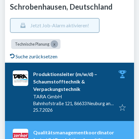
Schrobenhausen, Deutschland
Jetzt Job-Alarm aktivieren!
Technische Planung
Suche zurücksetzen
Produktionsleiter (m/w/d) –
Schaumstofftechnik &
Verpackungstechnik
TARA GmbH
Bahnhofstraße 121, 86633 Neuburg an
Veröffentlicht
:
der Donau, Deutschland
25.7.2026
Qualitätsmanagementkoordinator