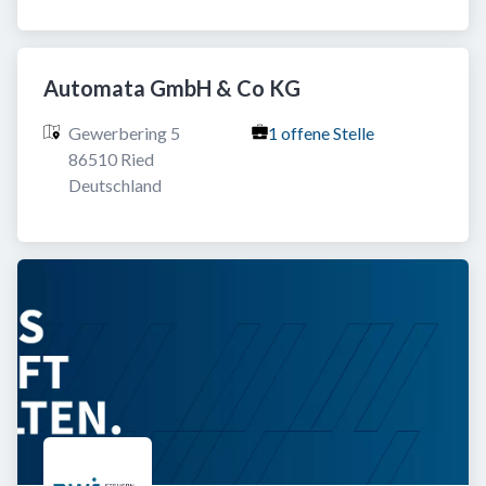
Automata GmbH & Co KG
Gewerbering 5

1 offene Stelle
86510 Ried

Deutschland