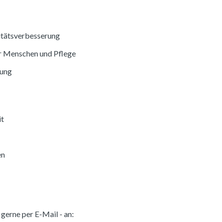
itätsverbesserung
r Menschen und Pflege
bung
it
en
gerne per E-Mail - an: