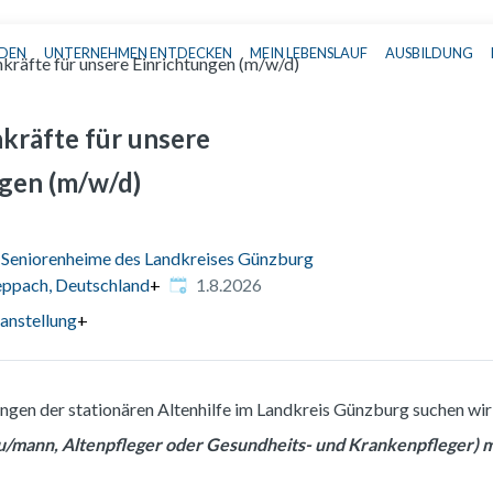
NDEN
UNTERNEHMEN ENTDECKEN
MEIN LEBENSLAUF
AUSBILDUNG
Haupt-Navigation
kräfte für unsere Einrichtungen (m/w/d)
kräfte für unsere
ngen (m/w/d)
 Seniorenheime des Landkreises Günzburg
Veröffentlicht
:
eppach, Deutschland
+
1.8.2026
anstellung
+
ungen der stationären Altenhilfe im Landkreis Günzburg suchen wi
au/mann, Altenpfleger oder Gesundheits- und Krankenpfleger) 