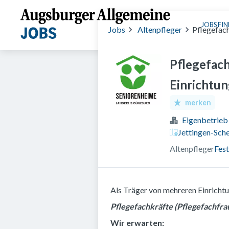
JOBS FI
Jobs
Altenpfleger
Pflegefach
Pflegefach
Einrichtu
merken
Eigenbetrieb
Jettingen-Sch
Altenpfleger
Fest
Als Träger von mehreren Einricht
Pflegefachkräfte (Pflegefachfr
Wir erwarten: