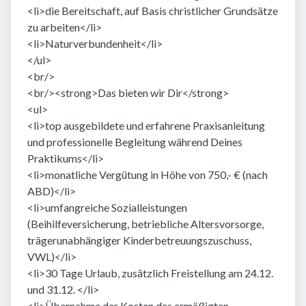
<li>die Bereitschaft, auf Basis christlicher Grundsätze
zu arbeiten</li>
<li>Naturverbundenheit</li>
</ul>
<br/>
<br/><strong>Das bieten wir Dir</strong>
<ul>
<li>top ausgebildete und erfahrene Praxisanleitung
und professionelle Begleitung während Deines
Praktikums</li>
<li>monatliche Vergütung in Höhe von 750,- € (nach
ABD)</li>
<li>umfangreiche Sozialleistungen
(Beihilfeversicherung, betriebliche Altersvorsorge,
trägerunabhängiger Kinderbetreuungszuschuss,
VWL)</li>
<li>30 Tage Urlaub, zusätzlich Freistellung am 24.12.
und 31.12. </li>
<li>Übernahme der Kosten des ermäßigten