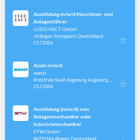
Ausbildung m/w/d Maschinen- und
Anlagenführer
LUDO FACT GmbH
Jettingen-Scheppach, Deutschland
Veröffentlicht
:
23.7.2026
Azubi m/w/d
wanzl
Kreisfreie Stadt Augsburg, Augsburg,
Veröffentlicht
:
Deutschland
23.7.2026
Ausbildung (m/w/d) zum
Anlagenmechaniker oder
Industriemechaniker
STW GmbH
86720 Nördlingen, Deutschland