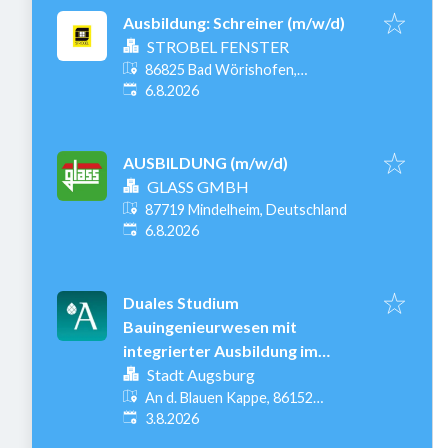
Ausbildung: Schreiner (m/w/d)
STROBEL FENSTER
86825 Bad Wörishofen,
Veröffentlicht
:
Deutschland
6.8.2026
AUSBILDUNG (m/w/d)
GLASS GMBH
87719 Mindelheim, Deutschland
Veröffentlicht
:
6.8.2026
Duales Studium
Bauingenieurwesen mit
integrierter Ausbildung im
Straßenbau (m/w/d)
Stadt Augsburg
An d. Blauen Kappe, 86152
Veröffentlicht
:
Augsburg-Innenstadt, Deutschland
3.8.2026