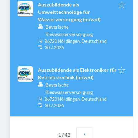
Auszubildende als
Umwelttechnologe für
Wasserversorgung (m/w/d)
Bayerische
Rieswasserversorgung
86720 Nördlingen, Deutschland
Veröffentlicht
:
30.7.2026
Auszubildende als Elektroniker für
Betriebstechnik (m/w/d)
Bayerische
Rieswasserversorgung
86720 Nördlingen, Deutschland
Veröffentlicht
:
30.7.2026
1
/
42