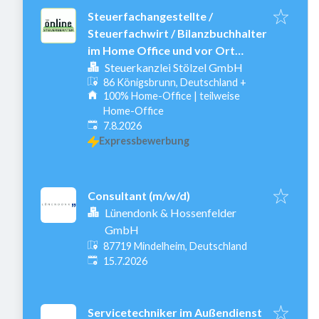
Steuerfachangestellte /
Steuerfachwirt / Bilanzbuchhalter
im Home Office und vor Ort
(m/w/d) ❤️
Steuerkanzlei Stölzel GmbH
86 Königsbrunn, Deutschland
+
100% Home-Office | teilweise
Home-Office
Veröffentlicht
:
7.8.2026
Expressbewerbung
Consultant (m/w/d)
Lünendonk & Hossenfelder
GmbH
87719 Mindelheim, Deutschland
Veröffentlicht
:
15.7.2026
Servicetechniker im Außendienst