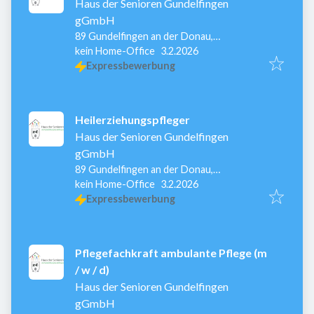
Haus der Senioren Gundelfingen
gGmbH
89 Gundelfingen an der Donau,
Veröffentlicht
:
Deutschland
kein Home-Office
3.2.2026
Expressbewerbung
Heilerziehungspfleger
Haus der Senioren Gundelfingen
gGmbH
89 Gundelfingen an der Donau,
Veröffentlicht
:
Deutschland
kein Home-Office
3.2.2026
Expressbewerbung
Pflegefachkraft ambulante Pflege (m
/ w / d)
Haus der Senioren Gundelfingen
gGmbH