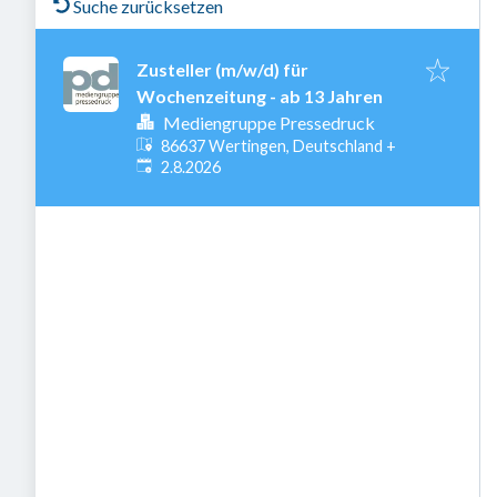
Suche zurücksetzen
Zusteller (m/w/d) für
Wochenzeitung - ab 13 Jahren
Mediengruppe Pressedruck
86637 Wertingen, Deutschland
+
Veröffentlicht
:
2.8.2026