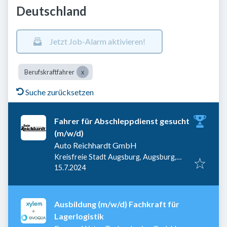
Deutschland
Jetzt Job-Alarm aktivieren!
Berufskraftfahrer
Suche zurücksetzen
Fahrer für Abschleppdienst gesucht
(m/w/d)
Auto Reichhardt GmbH
Kreisfreie Stadt Augsburg, Augsburg,
Veröffentlicht
:
Deutschland
15.7.2024
Ausbildung (m/w/d) Fachkraft für
Lagerlogistik