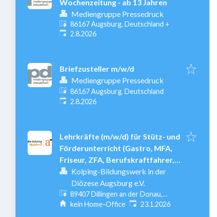
Wochenzeitung - ab 13 Jahren
Mediengruppe Pressedruck
86167 Augsburg, Deutschland
+
Veröffentlicht
:
2.8.2026
Briefzusteller m/w/d
Mediengruppe Pressedruck
86167 Augsburg, Deutschland
Veröffentlicht
:
2.8.2026
Lehrkräfte (m/w/d) für Stütz- und
Förderunterricht (Gastro, MFA,
Friseur, ZFA, Berufskraftfahrer,
Holz,)
Kolping-Bildungswerk in der
Diözese Augsburg e.V.
89407 Dillingen an der Donau,
Veröffentlicht
:
Deutschland
kein Home-Office
23.1.2026