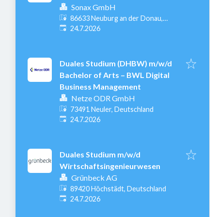
Sonax GmbH
86633 Neuburg an der Donau,
Veröffentlicht
:
Deutschland
24.7.2026
Duales Studium (DHBW) m/w/d
Bachelor of Arts – BWL Digital
Business Management
Netze ODR GmbH
73491 Neuler, Deutschland
Veröffentlicht
:
24.7.2026
Duales Studium m/w/d
Wirtschaftsingenieurwesen
Grünbeck AG
89420 Höchstädt, Deutschland
Veröffentlicht
:
24.7.2026