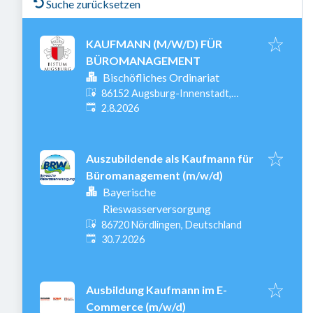
Suche zurücksetzen
KAUFMANN (M/W/D) FÜR
BÜROMANAGEMENT
Bischöfliches Ordinariat
86152 Augsburg-Innenstadt,
Veröffentlicht
:
Deutschland
2.8.2026
Auszubildende als Kaufmann für
Büromanagement (m/w/d)
Bayerische
Rieswasserversorgung
86720 Nördlingen, Deutschland
Veröffentlicht
:
30.7.2026
Ausbildung Kaufmann im E-
Commerce (m/w/d)