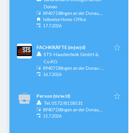
Donau
89407 Dillingen an der Donau,
Deutschland
teilweise Home-Office
Veröffentlicht
:
17.7.2026
FACHKRÄFTE (m|w|d)
STS-Haustechnik GmbH &
Co.KG
89407 Dillingen an der Donau-
Veröffentlicht
:
Kicklingen, Deutschland
16.7.2026
Person (m/w/d)
Tel. 0172/8118531
89407 Dillingen an der Donau,
Veröffentlicht
:
Deutschland
15.7.2026