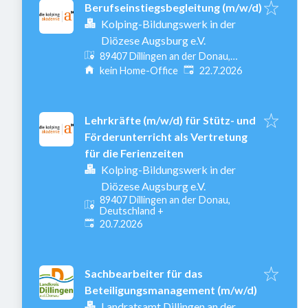
Berufseinstiegsbegleitung (m/w/d)
Kolping-Bildungswerk in der
Diözese Augsburg e.V.
89407 Dillingen an der Donau,
Veröffentlicht
:
Deutschland
kein Home-Office
22.7.2026
Lehrkräfte (m/w/d) für Stütz- und
Förderunterricht als Vertretung
für die Ferienzeiten
Kolping-Bildungswerk in der
Diözese Augsburg e.V.
89407 Dillingen an der Donau,
Deutschland
+
Veröffentlicht
:
20.7.2026
Sachbearbeiter für das
Beteiligungsmanagement (m/w/d)
Landratsamt Dillingen an der