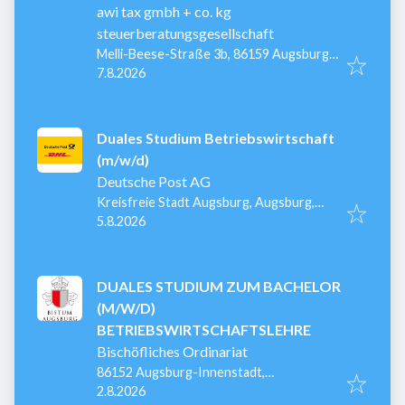
awi tax gmbh + co. kg
steuerberatungsgesellschaft
Melli-Beese-Straße 3b, 86159 Augsburg,
Veröffentlicht
:
Deutschland
7.8.2026
Duales Studium Betriebswirtschaft
(m/w/d)
Deutsche Post AG
Kreisfreie Stadt Augsburg, Augsburg,
Veröffentlicht
:
Deutschland
5.8.2026
DUALES STUDIUM ZUM BACHELOR
(M/W/D)
BETRIEBSWIRTSCHAFTSLEHRE
Bischöfliches Ordinariat
86152 Augsburg-Innenstadt,
Veröffentlicht
:
Deutschland
2.8.2026