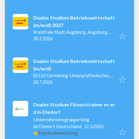
Duales Studium Betriebswirtschaft
(m/w/d) 2027
Kreisfreie Stadt Augsburg, Augsburg,
Veröffentlicht
:
Deutschland
30.7.2026
Duales Studium Betriebswirtschaft
(m/w/d)
82110 Germering-Unterpfaffenhofen,
Veröffentlicht
:
Deutschland
28.7.2026
Duales Studium Fitnesstrainer m-w-
d in Diedorf
Unternehmensgruppe Selg
Veröffentlicht
:
86 Diedorf, Deutschland
12.3.2026
Expressbewerbung