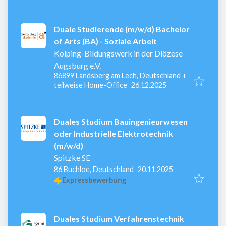
Duale Studierende (m/w/d) Bachelor
of Arts (BA) - Soziale Arbeit
Kolping-Bildungswerk in der Diözese
Augsburg e.V.
86899 Landsberg am Lech, Deutschland
+
Veröffentlicht
:
teilweise Home-Office
26.12.2025
Duales Studium Bauingenieurwesen
oder Industrielle Elektrotechnik
(m/w/d)
Spitzke SE
Veröffentlicht
:
86 Buchloe, Deutschland
20.11.2025
Expressbewerbung
Duales Studium Verfahrenstechnik