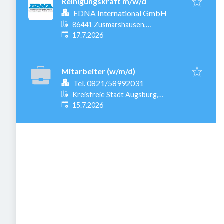
Reinigungskraft m/w/d
EDNA International GmbH
86441 Zusmarshausen,
Veröffentlicht
:
Deutschland
17.7.2026
Mitarbeiter (w/m/d)
Tel. 0821/58992031
Kreisfreie Stadt Augsburg,
Veröffentlicht
:
Augsburg, Deutschland
15.7.2026