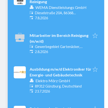
Reinigung
WEMA Dienstleistungs GmbH
Dieselstraße 20A, 86368
Veröffentlicht
:
Gersthofen, Deutschland
7.8.2026
Mitarbeiter im Bereich Reinigung
(m/w/d)
Gewerbegebiet Gartenäcker,
Veröffentlicht
:
Weißenhorner Str. 2, 89250
2.8.2026
Senden-Witzighausen,
Deutschland
Ausbildung m/w/d Elektroniker für
Energie- und Gebäudetechnik
Elektro Mörz GmbH
89312 Günzburg, Deutschland
Veröffentlicht
:
23.7.2026