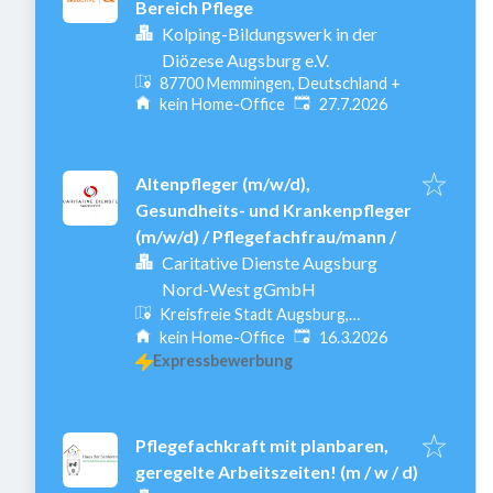
Bereich Pflege
Kolping-Bildungswerk in der
Diözese Augsburg e.V.
87700 Memmingen, Deutschland
+
Veröffentlicht
:
kein Home-Office
27.7.2026
Altenpfleger (m/w/d),
Gesundheits- und Krankenpfleger
(m/w/d) / Pflegefachfrau/mann /
Caritative Dienste Augsburg
Nord-West gGmbH
Kreisfreie Stadt Augsburg,
Veröffentlicht
:
Augsburg, Deutschland
kein Home-Office
16.3.2026
Expressbewerbung
Pflegefachkraft mit planbaren,
geregelte Arbeitszeiten! (m / w / d)