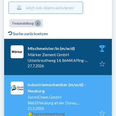
Jetzt Job-Alarm aktivieren!
Festanstellung
Suche zurücksetzen
Mischmeister/in (m/w/d)
Märker Zement GmbH
Unterkreuthweg 14, 86444 Affing-
Veröffentlicht
:
Mühlhausen, Deutschland
27.7.2026
Industriemechaniker (m/w/d) -
Neuburg
FormiChem GmbH
86633 Neuburg an der Donau,
Veröffentlicht
:
Deutschland
21.5.2026
Expressbewerbung