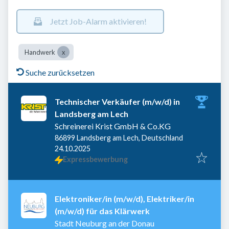
Jetzt Job-Alarm aktivieren!
Handwerk
Suche zurücksetzen
Technischer Verkäufer (m/w/d) in
Landsberg am Lech
Schreinerei Krist GmbH & Co.KG
86899 Landsberg am Lech, Deutschland
Veröffentlicht
:
24.10.2025
Expressbewerbung
Elektroniker/in (m/w/d), Elektriker/in
(m/w/d) für das Klärwerk
Stadt Neuburg an der Donau