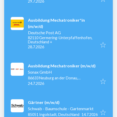
Veröffentlicht
:
86666 Burgheim, Deutschland
29.7.2026
Ausbildung Mechatroniker*in
(m/w/d)
Deutsche Post AG
82110 Germering-Unterpfaffenhofen,
Deutschland
+
Veröffentlicht
:
28.7.2026
Ausbildung Mechatroniker (m/w/d)
Sonax GmbH
86633 Neuburg an der Donau,
Veröffentlicht
:
Deutschland
24.7.2026
Gärtner (m/w/d)
Schwab - Baumschule - Gartenmarkt
Veröffentlicht
:
85051 Ingolstadt, Deutschland
14.7.2026