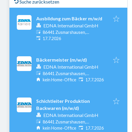
Suche zurücksetzen
Ausbildung zum Bäcker m/w/d
EDNA International GmbH
86441 Zusmarshausen,
Veröffentlicht
:
Deutschland
17.7.2026
Bäckermeister (m/w/d)
EDNA International GmbH
86441 Zusmarshausen,
Veröffentlicht
:
Deutschland
kein Home-Office
17.7.2026
Schichtleiter Produktion
Backwaren (m/w/d)
EDNA International GmbH
86441 Zusmarshausen,
Veröffentlicht
:
Deutschland
kein Home-Office
17.7.2026