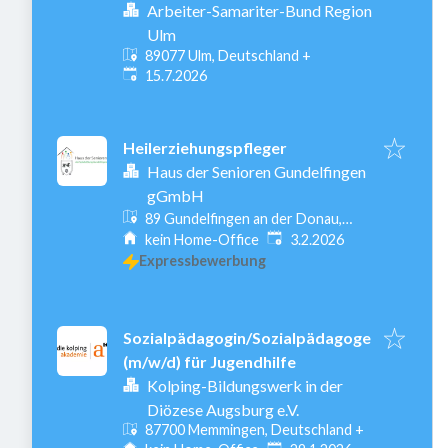
(w/m/d)
Arbeiter-Samariter-Bund Region
Ulm
89077 Ulm, Deutschland
+
Veröffentlicht
:
15.7.2026
Heilerziehungspfleger
Haus der Senioren Gundelfingen
gGmbH
89 Gundelfingen an der Donau,
Veröffentlicht
:
Deutschland
kein Home-Office
3.2.2026
Expressbewerbung
Sozialpädagogin/Sozialpädagoge
(m/w/d) für Jugendhilfe
Kolping-Bildungswerk in der
Diözese Augsburg e.V.
87700 Memmingen, Deutschland
+