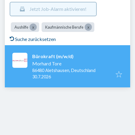
Jetzt Job-Alarm aktivieren!
Aushilfe
Kaufmännische Berufe
Suche zurücksetzen
Bürokraft (m/w/d)
Morhard Tore
86480 Aletshausen, Deutschland
Veröffentlicht
:
30.7.2026