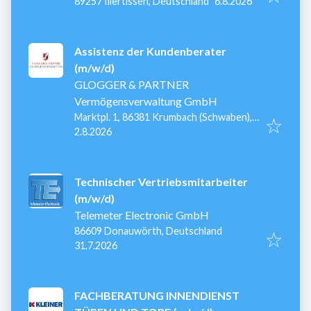
Veröffentlicht
:
89257 Illertissen, Deutschland
6.8.2026
Assistenz der Kundenberater
(m/w/d)
GLOGGER & PARTNER
Vermögensverwaltung GmbH
Marktpl. 1, 86381 Krumbach (Schwaben),
Veröffentlicht
:
Deutschland
2.8.2026
Technischer Vertriebsmitarbeiter
(m/w/d)
Telemeter Electronic GmbH
86609 Donauwörth, Deutschland
Veröffentlicht
:
31.7.2026
FACHBERATUNG INNENDIENST