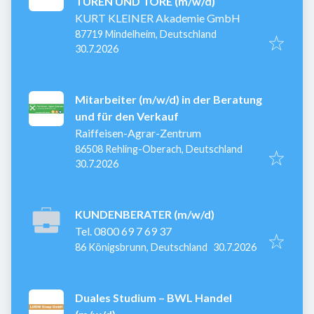
TÜREN UND TORE (m/w/d)
KURT KLEINER Akademie GmbH
87719 Mindelheim, Deutschland
Veröffentlicht
:
30.7.2026
Mitarbeiter (m/w/d) in der Beratung
und für den Verkauf
Raiffeisen-Agrar-Zentrum
86508 Rehling-Oberach, Deutschland
Veröffentlicht
:
30.7.2026
KUNDENBERATER (m/w/d)
Tel. 0800 69 7 69 37
Veröffentlicht
:
86 Königsbrunn, Deutschland
30.7.2026
Duales Studium – BWL Handel