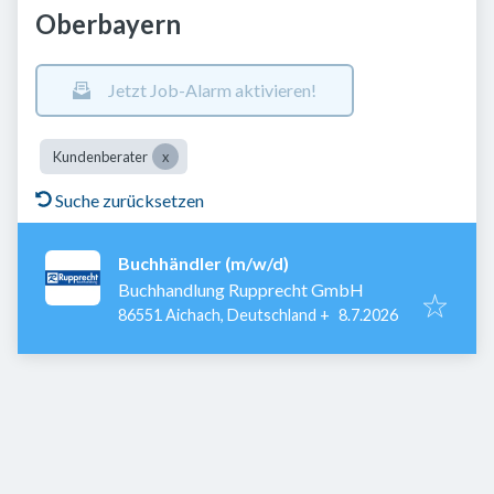
Oberbayern
Jetzt Job-Alarm aktivieren!
Kundenberater
Suche zurücksetzen
Buchhändler (m/w/d)
Buchhandlung Rupprecht GmbH
Veröffentlicht
:
86551 Aichach, Deutschland
+
8.7.2026