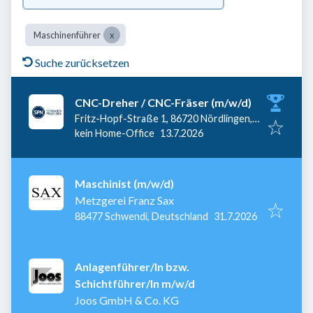
Maschinenführer
Suche zurücksetzen
CNC-Dreher / CNC-Fräser (m/w/d)
Fritz-Hopf-Straße 1, 86720 Nördlingen,
Veröffentlicht
:
Deutschland
kein Home-Office
13.7.2026
Maschinist (m/w/d)
Metzgerei Franz Sax
Veröffentlicht
:
88477 Schwendi, Deutschland
31.7.2026
Anlagenführer/In bzw.
Schichtführer/In m/w/d
Joos GmbH & Co. KG