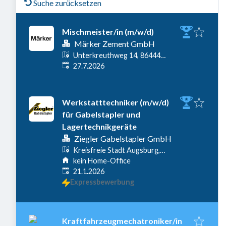
Suche zurücksetzen
Mischmeister/in (m/w/d)
Märker Zement GmbH
Unterkreuthweg 14, 86444
Veröffentlicht
:
Affing-Mühlhausen,
27.7.2026
Deutschland
Werkstatttechniker (m/w/d)
für Gabelstapler und
Lagertechnikgeräte
Ziegler Gabelstapler GmbH
Kreisfreie Stadt Augsburg,
Augsburg, Deutschland
kein Home-Office
Veröffentlicht
:
21.1.2026
Expressbewerbung
Kraftfahrzeugmechatroniker/in