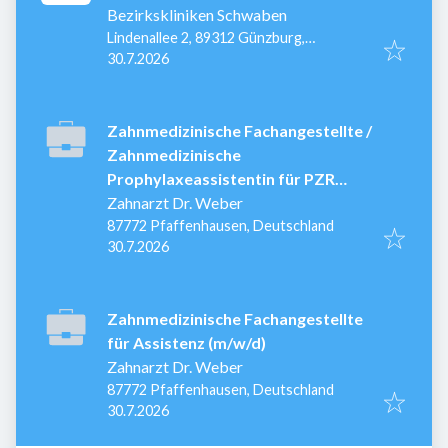
Bezirkskliniken Schwaben
Lindenallee 2, 89312 Günzburg,
Veröffentlicht
:
Deutschland
30.7.2026
Zahnmedizinische Fachangestellte /
Zahnmedizinische
Prophylaxeassistentin für PZR
(m/w/d)
Zahnarzt Dr. Weber
87772 Pfaffenhausen, Deutschland
Veröffentlicht
:
30.7.2026
Zahnmedizinische Fachangestellte
für Assistenz (m/w/d)
Zahnarzt Dr. Weber
87772 Pfaffenhausen, Deutschland
Veröffentlicht
:
30.7.2026