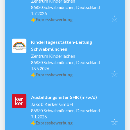
Zentrum Kinderlachen
86830 Schwabmünchen, Deutschland
Veröffentlicht
:
1.7.2026
Expressbewerbung
Kindertagesstätten-Leitung
Schwabmünchen
Zentrum Kinderlachen
86830 Schwabmünchen, Deutschland
Veröffentlicht
:
18.5.2026
Expressbewerbung
Ausbildungsleiter SHK (m/w/d)
Jakob Kerker GmbH
86830 Schwabmünchen, Deutschland
Veröffentlicht
:
7.1.2026
Expressbewerbung