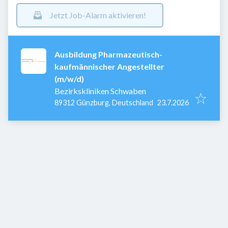
Jetzt Job-Alarm aktivieren!
Ausbildung Pharmazeutisch-
kaufmännischer Angestellter
(m/w/d)
Bezirkskliniken Schwaben
Veröffentlicht
:
89312 Günzburg, Deutschland
23.7.2026