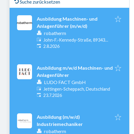
Suche zurücksetzen
Ausbildung Maschinen- und
Anlagenführer (m/w/d)
robatherm
John-F.-Kennedy-Straße, 89343
Veröffentlicht
:
Jettingen-Scheppach, Deutschland
2.8.2026
Ausbildung m/w/d Maschinen- und
Anlagenführer
LUDO FACT GmbH
Jettingen-Scheppach, Deutschland
Veröffentlicht
:
23.7.2026
Ausbildung (m/w/d)
Industriemechaniker
robatherm