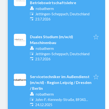
Betriebswirtschaftslehre
robatherm
Jettingen-Scheppach, Deutschland
Veröffentlicht
:
23.7.2026
Duales Studium (m/w/d)
Maschinenbau
robatherm
Jettingen-Scheppach, Deutschland
Veröffentlicht
:
23.7.2026
Servicetechniker im Außendienst
(m/w/d) - Region Leipzig / Dresden
/ Berlin
robatherm
John-F.-Kennedy-Straße, 89343
Veröffentlicht
:
Jettingen-Scheppach, Deutschland
24.12.2025