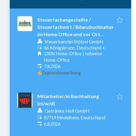
Steuerfachangestellte /
Steuerfachwirt / Bilanzbuchhalter
im Home Office und vor Ort
(m/w/d) ❤️
Steuerkanzlei Stölzel GmbH
86 Königsbrunn, Deutschland
+
100% Home-Office | teilweise
Home-Office
Veröffentlicht
:
7.8.2026
Expressbewerbung
Mitarbeiter/in Buchhaltung
(m/w/d)
Getränke Hell GmbH
87719 Mindelheim, Deutschland
Veröffentlicht
:
6.8.2026