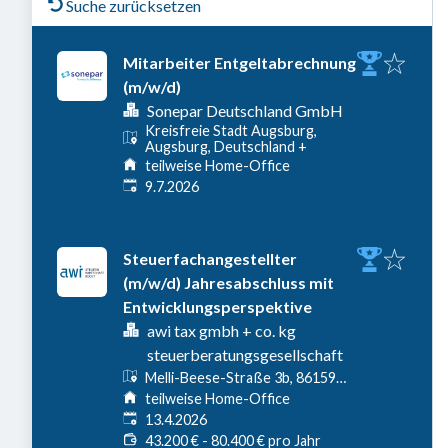
Suche zurücksetzen
Mitarbeiter Entgeltabrechnung
(m/w/d)
Sonepar Deutschland GmbH
Kreisfreie Stadt Augsburg,
Augsburg, Deutschland
+
teilweise Home-Office
Veröffentlicht
:
9.7.2026
Steuerfachangestellter
(m/w/d) Jahresabschluss mit
Entwicklungsperspektive
awi tax gmbh + co. kg
steuerberatungsgesellschaft
Melli-Beese-Straße 3b, 86159
Augsburg, Deutschland
teilweise Home-Office
Veröffentlicht
:
13.4.2026
43.200 € - 80.400 € pro Jahr