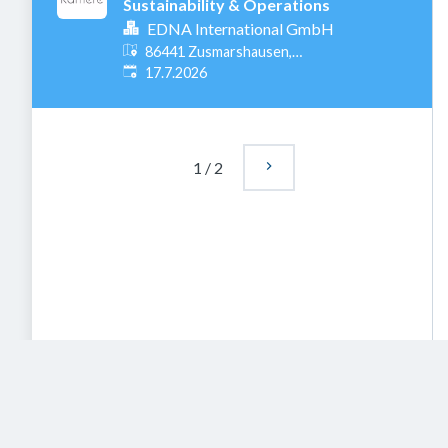
Sustainability & Operations
EDNA International GmbH
86441 Zusmarshausen,
Veröffentlicht
:
Deutschland
17.7.2026
1
/
2