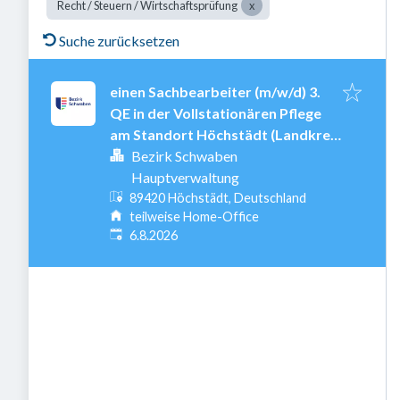
Recht / Steuern / Wirtschaftsprüfung
Suche zurücksetzen
einen Sachbearbeiter (m/w/d) 3.
QE in der Vollstationären Pflege
am Standort Höchstädt (Landkreis
Dillingen)
Bezirk Schwaben
Hauptverwaltung
89420 Höchstädt, Deutschland
teilweise Home-Office
Veröffentlicht
:
6.8.2026