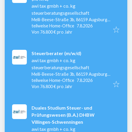
awi tax gmbh + co. kg
steuerberatungsgesellschaft
Melli-Beese-Straße 3b, 86159 Augsburg,
Veröffentlicht
:
Deutschland
teilweise Home-Office
7.8.2026
Von 76.800 € pro Jahr
Steuerberater (m/w/d)
awi tax gmbh + co. kg
steuerberatungsgesellschaft
Melli-Beese-Straße 3b, 86159 Augsburg,
Veröffentlicht
:
Deutschland
teilweise Home-Office
7.8.2026
Von 76.800 € pro Jahr
Duales Studium Steuer- und
Prüfungswesen (B.A.) DHBW
Villingen-Schwenningen
awi tax gmbh + co. kg