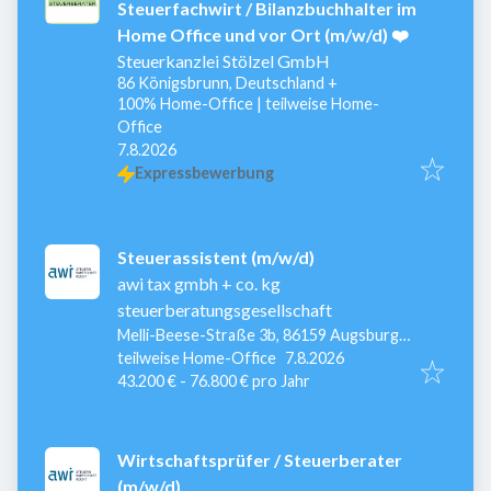
Steuerfachwirt / Bilanzbuchhalter im
Home Office und vor Ort (m/w/d) ❤️
Steuerkanzlei Stölzel GmbH
86 Königsbrunn, Deutschland
+
100% Home-Office | teilweise Home-
Office
Veröffentlicht
:
7.8.2026
Expressbewerbung
Steuerassistent (m/w/d)
awi tax gmbh + co. kg
steuerberatungsgesellschaft
Melli-Beese-Straße 3b, 86159 Augsburg,
Veröffentlicht
:
Deutschland
teilweise Home-Office
7.8.2026
43.200 € - 76.800 € pro Jahr
Wirtschaftsprüfer / Steuerberater
(m/w/d)