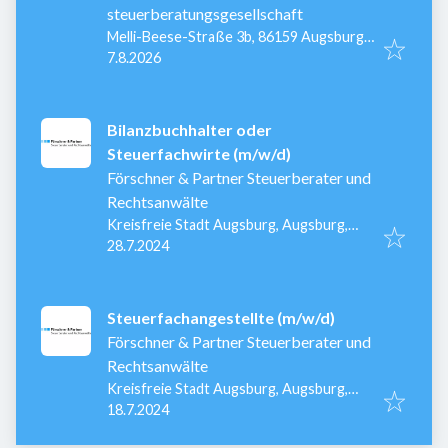
steuerberatungsgesellschaft
Melli-Beese-Straße 3b, 86159 Augsburg,
Veröffentlicht
:
Deutschland
7.8.2026
Bilanzbuchhalter oder
Steuerfachwirte (m/w/d)
Förschner & Partner Steuerberater und
Rechtsanwälte
Kreisfreie Stadt Augsburg, Augsburg,
Veröffentlicht
:
Deutschland
28.7.2024
Steuerfachangestellte (m/w/d)
Förschner & Partner Steuerberater und
Rechtsanwälte
Kreisfreie Stadt Augsburg, Augsburg,
Veröffentlicht
:
Deutschland
18.7.2024