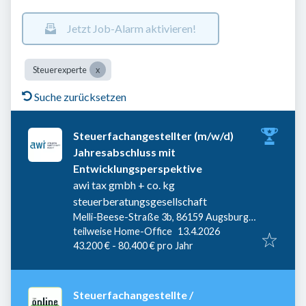
Jetzt Job-Alarm aktivieren!
Steuerexperte
Suche zurücksetzen
Steuerfachangestellter (m/w/d)
Jahresabschluss mit
Entwicklungsperspektive
awi tax gmbh + co. kg
steuerberatungsgesellschaft
Melli-Beese-Straße 3b, 86159 Augsburg,
Veröffentlicht
:
Deutschland
teilweise Home-Office
13.4.2026
43.200 € - 80.400 € pro Jahr
Steuerfachangestellte /