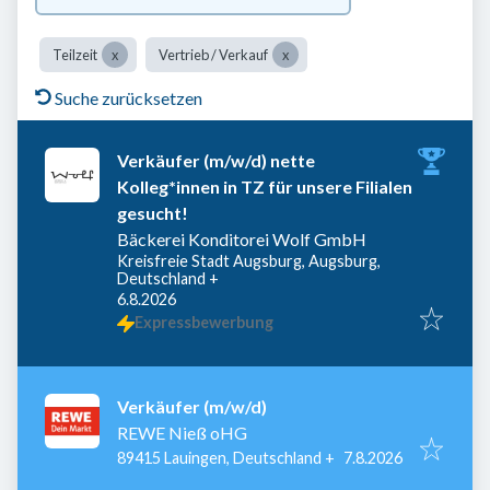
Teilzeit
Vertrieb / Verkauf
Suche zurücksetzen
Verkäufer (m/w/d) nette
Kolleg*innen in TZ für unsere Filialen
gesucht!
Bäckerei Konditorei Wolf GmbH
Kreisfreie Stadt Augsburg, Augsburg,
Deutschland
+
Veröffentlicht
:
6.8.2026
Expressbewerbung
Verkäufer (m/w/d)
REWE Nieß oHG
Veröffentlicht
:
89415 Lauingen, Deutschland
+
7.8.2026