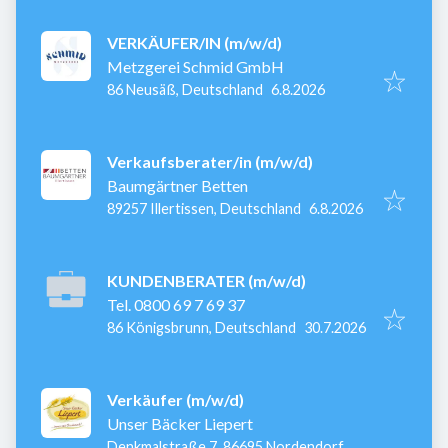
VERKÄUFER/IN (m/w/d)
Metzgerei Schmid GmbH
Veröffentlicht
:
86 Neusäß, Deutschland
6.8.2026
Verkaufsberater/in (m/w/d)
Baumgärtner Betten
Veröffentlicht
:
89257 Illertissen, Deutschland
6.8.2026
KUNDENBERATER (m/w/d)
Tel. 0800 69 7 69 37
Veröffentlicht
:
86 Königsbrunn, Deutschland
30.7.2026
Verkäufer (m/w/d)
Unser Bäcker Liepert
Denkmalstraße 7, 86695 Nordendorf,