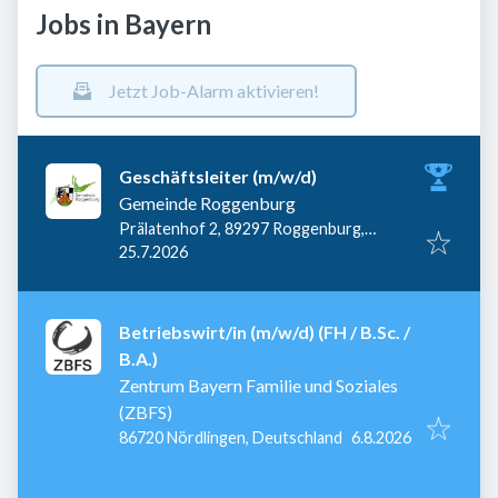
Jobs in Bayern
Jetzt Job-Alarm aktivieren!
Geschäftsleiter (m/w/d)
Gemeinde Roggenburg
Prälatenhof 2, 89297 Roggenburg,
Veröffentlicht
:
Deutschland
25.7.2026
Betriebswirt/in (m/w/d) (FH / B.Sc. /
B.A.)
Zentrum Bayern Familie und Soziales
(ZBFS)
Veröffentlicht
:
86720 Nördlingen, Deutschland
6.8.2026