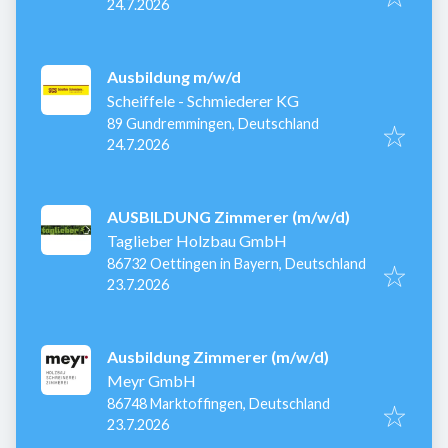
Veröffentlicht
:
24.7.2026
Ausbildung m/w/d
Scheiffele - Schmiederer KG
89 Gundremmingen, Deutschland
Veröffentlicht
:
24.7.2026
AUSBILDUNG Zimmerer (m/w/d)
Taglieber Holzbau GmbH
86732 Oettingen in Bayern, Deutschland
Veröffentlicht
:
23.7.2026
Ausbildung Zimmerer (m/w/d)
Meyr GmbH
86748 Marktoffingen, Deutschland
Veröffentlicht
:
23.7.2026