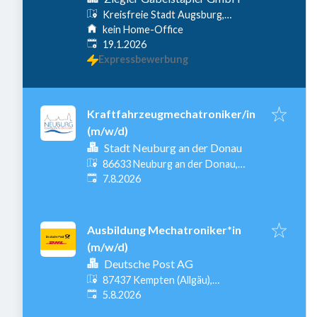
Kreisfreie Stadt Augsburg,
Augsburg, Deutschland
kein Home-Office
Veröffentlicht
:
19.1.2026
Expressbewerbung
Kraftfahrzeugmechatroniker/in
(m/w/d)
Stadt Neuburg an der Donau
86633 Neuburg an der Donau,
Veröffentlicht
:
Deutschland
7.8.2026
Ausbildung Mechatroniker*in
(m/w/d)
Deutsche Post AG
87437 Kempten (Allgäu),
Veröffentlicht
:
Deutschland
5.8.2026