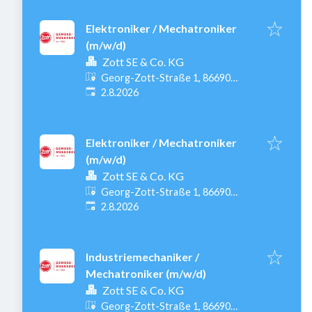
Elektroniker / Mechatroniker
(m/w/d)
Zott SE & Co. KG
Georg-Zott-Straße 1, 86690
Veröffentlicht
:
Mertingen, Deutschland
2.8.2026
Elektroniker / Mechatroniker
(m/w/d)
Zott SE & Co. KG
Georg-Zott-Straße 1, 86690
Veröffentlicht
:
Mertingen, Deutschland
2.8.2026
Industriemechaniker /
Mechatroniker (m/w/d)
Zott SE & Co. KG
Georg-Zott-Straße 1, 86690