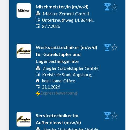
Mischmeister/in (m/w/d)
Märker Zement GmbH
Unterkreuthweg 14, 86444
Veröffentlicht
:
Affing-Mühlhausen,
27.7.2026
Deutschland
Werkstatttechniker (m/w/d)
für Gabelstapler und
Lagertechnikgeräte
Ziegler Gabelstapler GmbH
Kreisfreie Stadt Augsburg,
Augsburg, Deutschland
kein Home-Office
Veröffentlicht
:
21.1.2026
Expressbewerbung
Servicetechniker im
Außendienst (m/w/d)
Ziegler Gabelstapler GmbH