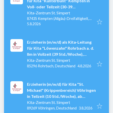
für Kita "Kunterbunt" Kempten in
Voll- oder Teilzeit (30-39
Std./Woche), ab sofort, unbefristet
Kita-Zentrum St. Simpert
87435 Kempten (Allgäu)-Dreifaltigkeit,
Veröffentlicht
:
Deutschland
5.8.2026
Erzieherin (m/w/d) als Kita-Leitung
für Kita "Löwenzahn" Rohrbach a. d.
Ilm in Vollzeit (39 Std./Woche),
unbefristet
Kita-Zentrum St. Simpert
Veröffentlicht
:
85296 Rohrbach, Deutschland
4.8.2026
Erzieherin (m/w/d) für Kita "St.
Michael" (Krippenbereich) Vöhringen
in Teilzeit (10 Std./Woche), ab
01.09.2026
Kita-Zentrum St. Simpert
Veröffentlicht
:
89269 Vöhringen, Deutschland
3.8.2026