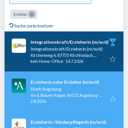
Erzieher
Suche zurücksetzen
Integrationskraft/Erzieherin (m/w/d)
Integrationskraft/Erzieherin (m/w/d)
Kirchenweg 6, 87755 Kirchhaslach,
Veröffentlicht
:
Deutschland
kein Home-Office
14.7.2026
Erzieherin oder Erzieher (m/w/d)
Stadt Augsburg
An d. Blauen Kappe, 86152 Augsburg-
Veröffentlicht
:
Innenstadt, Deutschland
2.8.2026
Erzieherin / Kinderpflegerin (m/w/d)