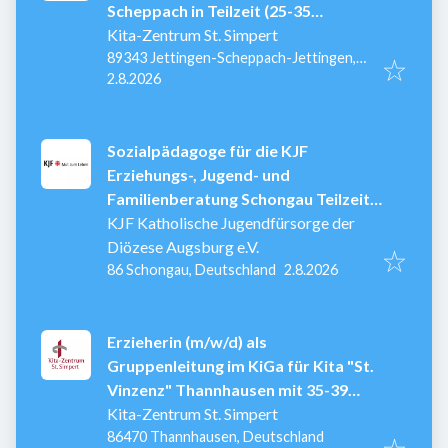
Scheppach in Teilzeit (25-35
Std./Woche), ab 01.09.2026
Kita-Zentrum St. Simpert
89343 Jettingen-Scheppach-Jettingen,
Veröffentlicht
:
Deutschland
2.8.2026
Sozialpädagoge für die KJF
Erziehungs-, Jugend- und
Familienberatung Schongau Teilzeit
als Elternzeitvertretung m/w/d
KJF Katholische Jugendfürsorge der
Diözese Augsburg e.V.
Veröffentlicht
:
86 Schongau, Deutschland
2.8.2026
Erzieherin (m/w/d) als
Gruppenleitung im KiGa für Kita "St.
Vinzenz" Thannhausen mit 35-39
Std./Woche, unbefristet
Kita-Zentrum St. Simpert
86470 Thannhausen, Deutschland