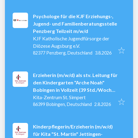
Psychologe für die KJF Erziehungs-,
Jugend- und Familienberatungsstelle
Penzberg Teilzeit m/w/d
KJF Katholische Jugendfürsorge der
Diözese Augsburg e.V.
Veröffentlicht
:
82377 Penzberg, Deutschland
3.8.2026
Erzieherin (m/w/d) als stv. Leitung für
den Kindergarten "Arche Noah"
Bobingen in Vollzeit (39 Std./Woche),
zum nächstmöglichen Zeitpunkt
Kita-Zentrum St. Simpert
Veröffentlicht
:
86399 Bobingen, Deutschland
2.8.2026
Kinderpflegerin/Erzieherin (m/w/d)
für Kita "St. Martin" Jettingen-