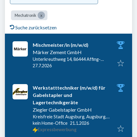
Mechatronik
Suche zurücksetzen
Mischmeister/in (m/w/d)
Märker Zement GmbH
Unterkreuthweg 14, 86444 Affing-
Veröffentlicht
:
Mühlhausen, Deutschland
27.7.2026
Werkstatttechniker (m/w/d) für
Gabelstapler und
Lagertechnikgeräte
Ziegler Gabelstapler GmbH
Kreisfreie Stadt Augsburg, Augsburg,
Veröffentlicht
:
Deutschland
kein Home-Office
21.1.2026
Expressbewerbung