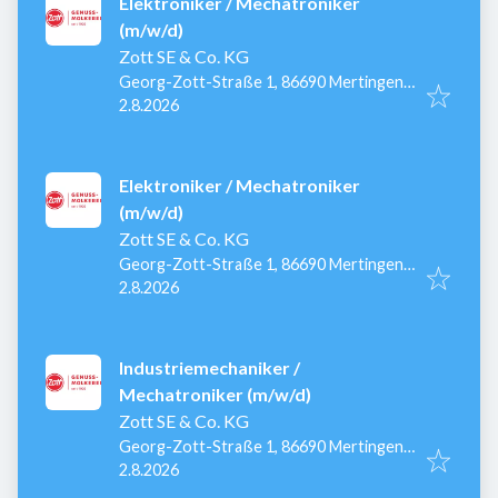
Elektroniker / Mechatroniker
(m/w/d)
Zott SE & Co. KG
Georg-Zott-Straße 1, 86690 Mertingen,
Veröffentlicht
:
Deutschland
2.8.2026
Elektroniker / Mechatroniker
(m/w/d)
Zott SE & Co. KG
Georg-Zott-Straße 1, 86690 Mertingen,
Veröffentlicht
:
Deutschland
2.8.2026
Industriemechaniker /
Mechatroniker (m/w/d)
Zott SE & Co. KG
Georg-Zott-Straße 1, 86690 Mertingen,
Veröffentlicht
:
Deutschland
2.8.2026