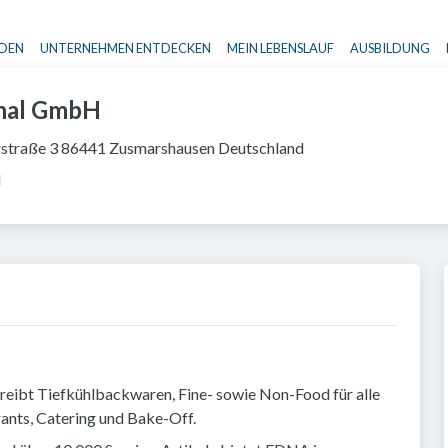
NDEN
UNTERNEHMEN ENTDECKEN
MEIN LEBENSLAUF
AUSBILDUNG
Haupt-Navigation
nal GmbH
rstraße 3 86441 Zusmarshausen Deutschland
l
eibt Tiefkühlbackwaren, Fine- sowie Non-Food für alle
ants, Catering und Bake-Off.