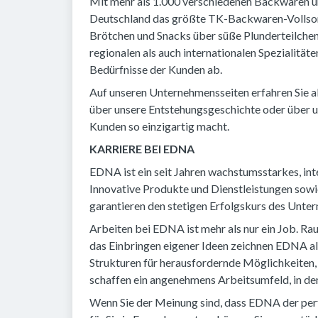
Mit mehr als 1.000 verschiedenen Backwaren u
Deutschland das größte TK-Backwaren-Vollsor
Brötchen und Snacks über süße Plunderteilchen
regionalen als auch internationalen Spezialitä
Bedürfnisse der Kunden ab.
Auf unseren Unternehmensseiten erfahren Sie a
über unsere Entstehungsgeschichte oder über u
Kunden so einzigartig macht.
KARRIERE BEI EDNA
EDNA ist ein seit Jahren wachstumsstarkes, in
Innovative Produkte und Dienstleistungen sowi
garantieren den stetigen Erfolgskurs des Unte
Arbeiten bei EDNA ist mehr als nur ein Job. R
das Einbringen eigener Ideen zeichnen EDNA al
Strukturen für herausfordernde Möglichkeiten,
schaffen ein angenehmens Arbeitsumfeld, in dem
Wenn Sie der Meinung sind, dass EDNA der perfe