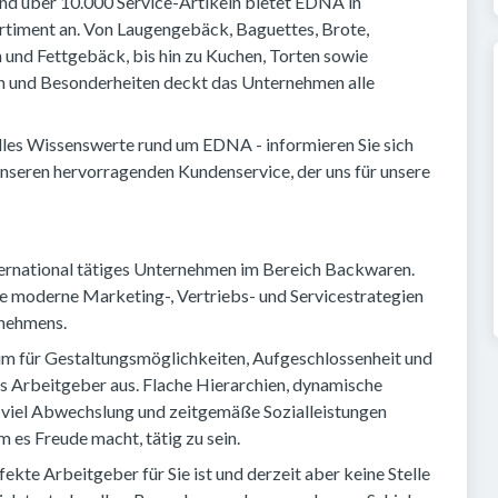
nd über 10.000 Service-Artikeln bietet EDNA in
timent an. Von Laugengebäck, Baguettes, Brote,
 und Fettgebäck, bis hin zu Kuchen, Torten sowie
ten und Besonderheiten deckt das Unternehmen alle
lles Wissenswerte rund um EDNA - informieren Sie sich
nseren hervorragenden Kundenservice, der uns für unsere
ternational tätiges Unternehmen im Bereich Backwaren.
e moderne Marketing-, Vertriebs- und Servicestrategien
rnehmens.
aum für Gestaltungsmöglichkeiten, Aufgeschlossenheit und
s Arbeitgeber aus. Flache Hierarchien, dynamische
 viel Abwechslung und zeitgemäße Sozialleistungen
 es Freude macht, tätig zu sein.
kte Arbeitgeber für Sie ist und derzeit aber keine Stelle