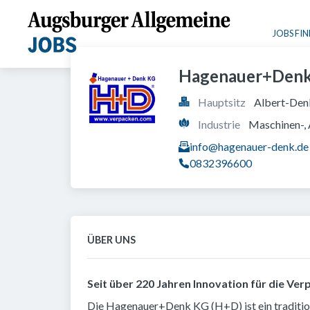
JOBS FI
Hagenauer+Den
Hauptsitz
Albert-Denk
Industrie
Maschinen-,
info@hagenauer-denk.de
0832396600
ÜBER UNS
Seit über 220 Jahren Innovation für die V
Die Hagenauer+Denk KG (H+D) ist ein traditio