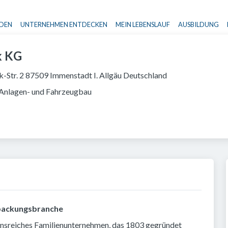
NDEN
UNTERNEHMEN ENTDECKEN
MEIN LEBENSLAUF
AUSBILDUNG
Haupt-Navigation
k KG
-Str. 2 87509 Immenstadt I. Allgäu Deutschland
 Anlagen- und Fahrzeugbau
erpackungsbranche
nsreiches Familienunternehmen, das 1803 gegründet