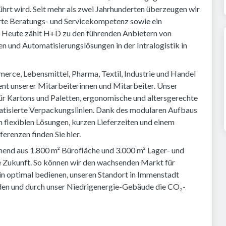
ührt wird. Seit mehr als zwei Jahrhunderten überzeugen wir
rte Beratungs- und Servicekompetenz sowie ein
. Heute zählt H+D zu den führenden Anbietern von
und Automatisierungslösungen in der Intralogistik in
rce, Lebensmittel, Pharma, Textil, Industrie und Handel
t unserer Mitarbeiterinnen und Mitarbeiter. Unser
r Kartons und Paletten, ergonomische und altersgerechte
tisierte Verpackungslinien. Dank des modularen Aufbaus
 flexiblen Lösungen, kurzen Lieferzeiten und einem
erenzen finden Sie hier.
hend aus 1.800 m² Bürofläche und 3.000 m² Lager- und
ie Zukunft. So können wir den wachsenden Markt für
n optimal bedienen, unseren Standort in Immenstadt
binden und durch unser Niedrigenergie-Gebäude die CO₂-