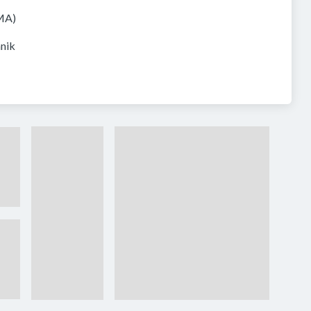
 MA)
hnik