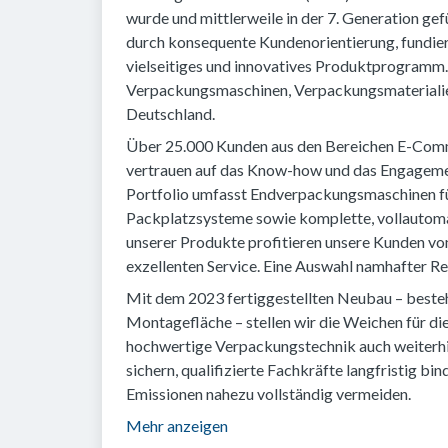
wurde und mittlerweile in der 7. Generation gef
durch konsequente Kundenorientierung, fundie
vielseitiges und innovatives Produktprogramm
Verpackungsmaschinen, Verpackungsmaterialien 
Deutschland.
Über 25.000 Kunden aus den Bereichen E-Comme
vertrauen auf das Know-how und das Engagemen
Portfolio umfasst Endverpackungsmaschinen fü
Packplatzsysteme sowie komplette, vollautoma
unserer Produkte profitieren unsere Kunden von
exzellenten Service. Eine Auswahl namhafter Ref
Mit dem 2023 fertiggestellten Neubau – beste
Montagefläche – stellen wir die Weichen für d
hochwertige Verpackungstechnik auch weiterhi
sichern, qualifizierte Fachkräfte langfristig 
Emissionen nahezu vollständig vermeiden.
Mehr anzeigen