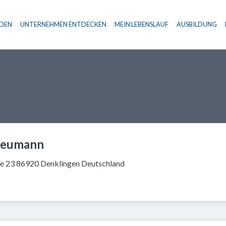
NDEN
UNTERNEHMEN ENTDECKEN
MEIN LEBENSLAUF
AUSBILDUNG
Haupt-Navigation
Neumann
e 23 86920 Denklingen Deutschland