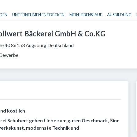
NDEN
UNTERNEHMEN ENTDECKEN
MEIN LEBENSLAUF
AUSBILDUNG
Haupt-Navigation
Vollwert Bäckerei GmbH & Co.KG
lee 40 86153 Augsburg Deutschland
 Gewerbe
nd köstlich
orei Schubert gehen Liebe zum guten Geschmack, Sinn
werkskunst, modernste Technik und