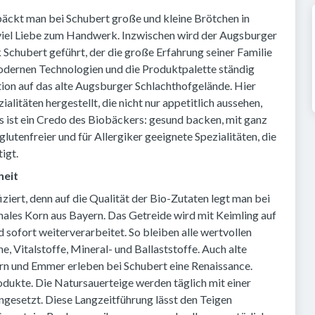
 bäckt man bei Schubert große und kleine Brötchen in
 viel Liebe zum Handwerk. Inzwischen wird der Augsburger
 Schubert geführt, der die große Erfahrung seiner Familie
odernen Technologien und die Produktpalette ständig
ion auf das alte Augsburger Schlachthofgelände. Hier
alitäten hergestellt, die nicht nur appetitlich aussehen,
s ist ein Credo des Biobäckers: gesund backen, mit ganz
lutenfreier und für Allergiker geeignete Spezialitäten, die
igt.
heit
iziert, denn auf die Qualität der Bio-Zutaten legt man bei
nales Korn aus Bayern. Das Getreide wird mit Keimling auf
 sofort weiterverarbeitet. So bleiben alle wertvollen
e, Vitalstoffe, Mineral- und Ballaststoffe. Auch alte
orn und Emmer erleben bei Schubert eine Renaissance.
dukte. Die Natursauerteige werden täglich mit einer
ngesetzt. Diese Langzeitführung lässt den Teigen