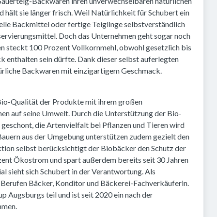
 Sauerteig-Backwaren ihren unverwechselbaren natürlichen
ält sie länger frisch. Weil Natürlichkeit für Schubert ein
elle Backmittel oder fertige Teiglinge selbstverständlich
ervierungsmittel. Doch das Unternehmen geht sogar noch
ren steckt 100 Prozent Vollkornmehl, obwohl gesetzlich bis
enthalten sein dürfte. Dank dieser selbst auferlegten
türliche Backwaren mit einzigartigem Geschmack.
Bio-Qualität der Produkte mit ihrem großen
en auf seine Umwelt. Durch die Unterstützung der Bio-
eschont, die Artenvielfalt bei Pflanzen und Tieren wird
-Bauern aus der Umgebung unterstützen zudem gezielt den
tion selbst berücksichtigt der Biobäcker den Schutz der
ent Ökostrom und spart außerdem bereits seit 30 Jahren
 sieht sich Schubert in der Verantwortung. Als
n Berufen Bäcker, Konditor und Bäckerei-Fachverkäuferin.
Augsburgs teil und ist seit 2020 ein nach der
hmen.