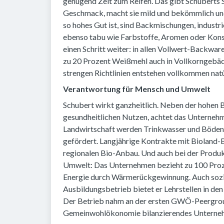
genügend Zeit zum Reifen. Das gibt Schuberts
Geschmack, macht sie mild und bekömmlich und h
so hohes Gut ist, sind Backmischungen, industri
ebenso tabu wie Farbstoffe, Aromen oder Kons
einen Schritt weiter: in allen Vollwert-Backwa
zu 20 Prozent Weißmehl auch in Vollkorngebäck 
strengen Richtlinien entstehen vollkommen na
Verantwortung für Mensch und Umwelt
Schubert wirkt ganzheitlich. Neben der hohen 
gesundheitlichen Nutzen, achtet das Unternehm
Landwirtschaft werden Trinkwasser und Böden g
gefördert. Langjährige Kontrakte mit Bioland
regionalen Bio-Anbau. Und auch bei der Produk
Umwelt: Das Unternehmen bezieht zu 100 Proz
Energie durch Wärmerückgewinnung. Auch sozial
Ausbildungsbetrieb bietet er Lehrstellen in de
Der Betrieb nahm an der ersten GWÖ-Peergroup 
Gemeinwohlökonomie bilanzierendes Unterne