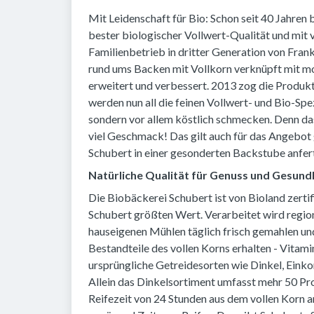
Mit Leidenschaft für Bio: Schon seit 40 Jahren
bester biologischer Vollwert-Qualität und mit
Familienbetrieb in dritter Generation von Frank
rund ums Backen mit Vollkorn verknüpft mit m
erweitert und verbessert. 2013 zog die Produkt
werden nun all die feinen Vollwert- und Bio-Spezi
sondern vor allem köstlich schmecken. Denn da
viel Geschmack! Das gilt auch für das Angebot g
Schubert in einer gesonderten Backstube anfert
Natürliche Qualität für Genuss und Gesund
Die Biobäckerei Schubert ist von Bioland zertif
Schubert größten Wert. Verarbeitet wird regio
hauseigenen Mühlen täglich frisch gemahlen und
Bestandteile des vollen Korns erhalten - Vitamin
ursprüngliche Getreidesorten wie Dinkel, Eink
Allein das Dinkelsortiment umfasst mehr 50 Pro
Reifezeit von 24 Stunden aus dem vollen Korn a