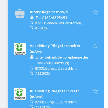
Altenpflegerin m/w/d
Tel. 0162/6695651
89250 Senden-Wullenstetten,
Veröffentlicht
:
Deutschland
8.7.2026
Ausbildung Pflegefachhelfer
(m/w/d)
Eigenbetrieb Seniorenheime des
Landkreis Günzburg
89331 Burgau, Deutschland
Veröffentlicht
:
7.11.2025
Ausbildung Pflegefachkraft
(m/w/d)
89331 Burgau, Deutschland
Veröffentlicht
:
7.11.2025