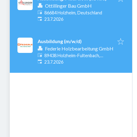
Ottillinger Bau GmbH
86684 Holzheim, Deutschland
Veröffentlicht
:
23.7.2026
Ausbildung (m/w/d)
Federle Holzbearbeitung GmbH
89438 Holzheim-Fultenbach,
Veröffentlicht
:
Deutschland
23.7.2026