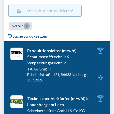
Jetzt Job-Alarm aktivieren!
Vollzeit
Suche zurücksetzen
Produktionsleiter (m/w/d) –
Schaumstofftechnik &
Verpackungstechnik
TARA GmbH
Bahnhofstraße 121, 86633 Neuburg an
Veröffentlicht
:
der Donau, Deutschland
25.7.2026
Technischer Verkäufer (m/w/d) in
Landsberg am Lech
Schreinerei Krist GmbH & Co.KG