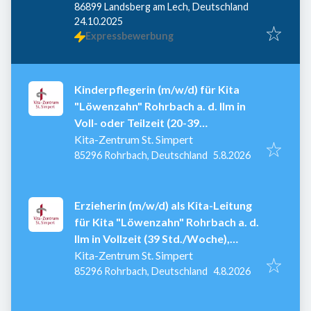
86899 Landsberg am Lech, Deutschland
Veröffentlicht
:
24.10.2025
Expressbewerbung
Kinderpflegerin (m/w/d) für Kita
"Löwenzahn" Rohrbach a. d. Ilm in
Voll- oder Teilzeit (20-39
Std./Woche), ab 01.09.2026
Kita-Zentrum St. Simpert
Veröffentlicht
:
85296 Rohrbach, Deutschland
5.8.2026
Erzieherin (m/w/d) als Kita-Leitung
für Kita "Löwenzahn" Rohrbach a. d.
Ilm in Vollzeit (39 Std./Woche),
unbefristet
Kita-Zentrum St. Simpert
Veröffentlicht
:
85296 Rohrbach, Deutschland
4.8.2026