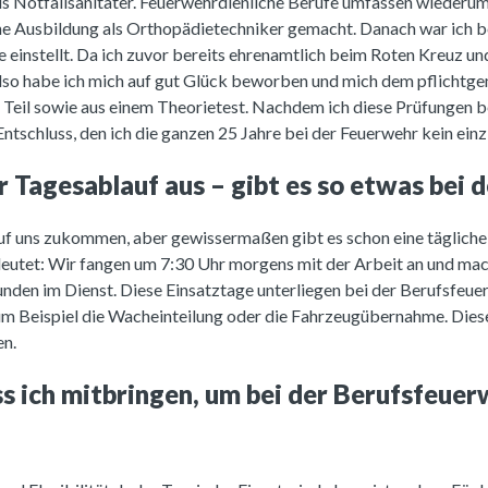
als Notfallsanitäter. Feuerwehrdienliche Berufe umfassen wiederum
ne Ausbildung als Orthopädietechniker gemacht. Danach war ich b
einstellt. Da ich zuvor bereits ehrenamtlich beim Roten Kreuz un
Also habe ich mich auf gut Glück beworben und mich dem pflichtge
 Teil sowie aus einem Theorietest. Nachdem ich diese Prüfungen be
 Entschluss, den ich die ganzen 25 Jahre bei der Feuerwehr kein ein
r Tagesablauf aus – gibt es so etwas bei
uf uns zukommen, aber gewissermaßen gibt es schon eine tägliche St
deutet: Wir fangen um 7:30 Uhr morgens mit der Arbeit an und 
Stunden im Dienst. Diese Einsatztage unterliegen bei der Berufsfe
zum Beispiel die Wacheinteilung oder die Fahrzeugübernahme. Diese
en.
 ich mitbringen, um bei der Berufsfeue