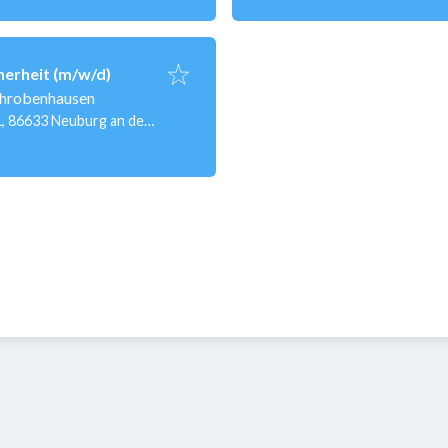
herheit (m/w/d)
hrobenhausen
1, 86633 Neuburg an der