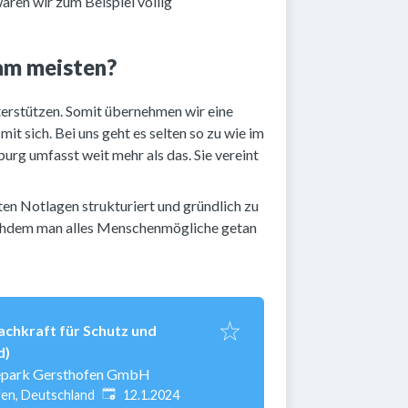
ren wir zum Beispiel völlig
 am meisten?
terstützen. Somit übernehmen wir eine
t sich. Bei uns geht es selten so zu wie im
burg umfasst weit mehr als das. Sie vereint
ten Notlagen strukturiert und gründlich zu
 nachdem man alles Menschenmögliche getan
achkraft für Schutz und
d)
epark Gersthofen GmbH
Veröffentlicht
:
en, Deutschland
12.1.2024