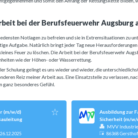
entgegennehmen und somit den Anfang der Rettungskette bilden, wä
rbeit bei der Berufsfeuerwehr Augsburg
iedensten Notlagen zu befreien und sie in Extremsituationen zu un
htige Aufgabe. Natürlich bringt jeder Tag neue Herausforderungen mi
 kleines Feuer zu löschen. Die Arbeit bei der Berufsfeuerwehr Augs
inheiten wie der Höhen- oder Wasserrettung.
r Schulung gelingt es uns wieder und wieder, die unterschiedlichs
nderen Reiz meiner Arbeit aus. Eine Einsatzstelle zu verlassen,
 ein ganz besonderes Gefühl.
r (m/w/d)
Ausbildung zur F
auleitung
Sicherheit (m/w/
MVV Industri
öffentlicht
:
26.12.2025
86368 Gersthof