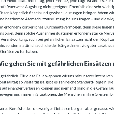
nd Flexibilität. Jeder Tag, jeder Einsatz, jede Lage ist anders. Für 
erufsfeuerwehr Augsburg nicht geeignet. Ebenfalls eine sehr wichtig
üssen körperlich fit sein und gewisse Leistungen bringen. Wenn wir
ine bestimmte Atemschutzausrüstung bei uns tragen – und die wi
 erfordern körperliches Durchhaltevermögen, denn diese liegen be
ins Spiel, denn solche Ausnahmesituationen erfordern starke Nerve
 Verantwortung, auch bei gefährlichen Einsätzen nicht den Kopf zu
ein, sondern natürlich auch die der Bürger:innen. Zu guter Letzt is
n Geräten zu tun haben.
ie gehen Sie mit gefährlichen Einsätzen
l gefährlich. Für diese Fälle wappnen wir uns mit unserer intensiv
tsalltag so vielfältig ist, gibt es zahlreiche Standard-Regeln, di
ns aufeinander verlassen können und niemand blind in die Gefahr lau
bewegen uns immer in Situationen, die Menschen an ihre Grenzen bri
seres Berufsfeldes, die weniger Gefahren bergen, aber genauso wic